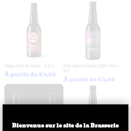
Taiga Red de Noël - 4,6%
Hop Island Erebus DDH IPA -
5%
À partir de €4,00
À partir de €3,00
Bienvenue sur le site de la Brasserie